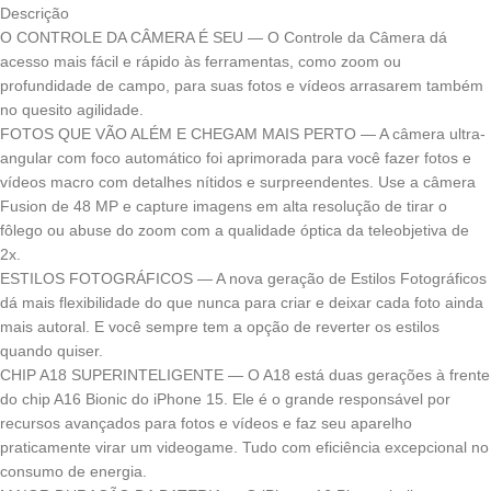
Descrição
O CONTROLE DA CÂMERA É SEU — O Controle da Câmera dá
acesso mais fácil e rápido às ferramentas, como zoom ou
profundidade de campo, para suas fotos e vídeos arrasarem também
no quesito agilidade.
FOTOS QUE VÃO ALÉM E CHEGAM MAIS PERTO — A câmera ultra-
angular com foco automático foi aprimorada para você fazer fotos e
vídeos macro com detalhes nítidos e surpreendentes. Use a câmera
Fusion de 48 MP e capture imagens em alta resolução de tirar o
fôlego ou abuse do zoom com a qualidade óptica da teleobjetiva de
2x.
ESTILOS FOTOGRÁFICOS — A nova geração de Estilos Fotográficos
dá mais flexibilidade do que nunca para criar e deixar cada foto ainda
mais autoral. E você sempre tem a opção de reverter os estilos
quando quiser.
CHIP A18 SUPERINTELIGENTE — O A18 está duas gerações à frente
do chip A16 Bionic do iPhone 15. Ele é o grande responsável por
recursos avançados para fotos e vídeos e faz seu aparelho
praticamente virar um videogame. Tudo com eficiência excepcional no
consumo de energia.