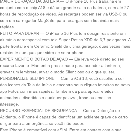
MAIOR DURAÇÃO DA BATERIA — O iPhone 16 Plus trabalha em
conjunto com o chip A18 e dá um grande salto na bateria, com até 27
horas de reprodução de vídeo. As recargas podem ser via USB-C ou
com um carregador MagSafe, para recargas sem fio ainda mais
rápidas.
FEITO PARA DURAR — O iPhone 16 Plus tem design resistente em
alumínio aeroespacial com tela Super Retina XDR de 6,7 polegadas. A
parte frontal é em Ceramic Shield de última geração, duas vezes mais
resistente que qualquer vidro de smartphone.
EXPERIMENTE O BOTÃO DE AÇÃO — Ele leva você direto ao seu
recurso favorito. Mantenha pressionado para acender a lanterna,
gravar um lembrete, ativar o modo Silencioso ou o que quiser.
PERSONALIZE SEU IPHONE — Com o iOS 18, você escolhe a cor
dos ícones da Tela de Início e encontra seus cliques favoritos no novo
app Fotos com mais rapidez. Também dá para aplicar efeitos
animados e divertidos a qualquer palavra, frase ou emoji no
iMessage.
RECURSO ESSENCIAL DE SEGURANÇA — Com a Detecção de
Acidente, o iPhone é capaz de identificar um acidente grave de carro
e ligar para a emergência se você não puder.
Este iPhone é compatível com eSIM. Entre em contato com a sua