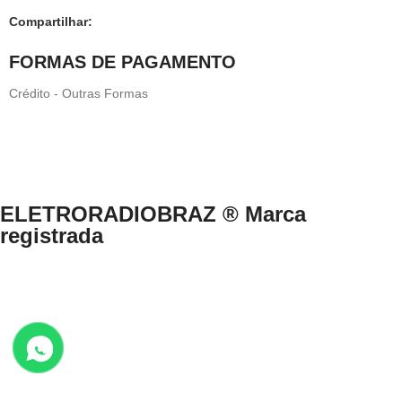
Compartilhar:
FORMAS DE PAGAMENTO
Crédito - Outras Formas
ELETRORADIOBRAZ ® Marca
registrada
Direitos Reservados © 1999-2024 eletroradiobraz.com.br domínio
registrado desde 04/2013
CNPJ n.º 33.527.812/0001-49 /EUCLIDES COSTA NETO.
Av. Francisco Matarazzo, nº 891, Água Branca, São Paulo/SP – Brasil
– CEP 05001-000 .