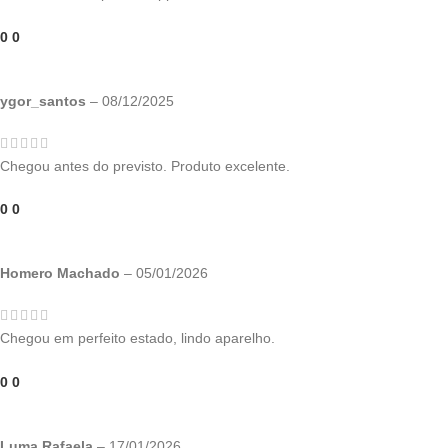
0
0
ygor_santos
–
08/12/2025
Chegou antes do previsto. Produto excelente.
0
0
Homero Machado
–
05/01/2026
Chegou em perfeito estado, lindo aparelho.
0
0
Luma Rafaela
–
17/01/2026