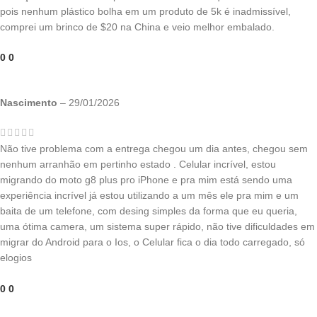
pois nenhum plástico bolha em um produto de 5k é inadmissível,
comprei um brinco de $20 na China e veio melhor embalado.
0
0
Nascimento
–
29/01/2026
Não tive problema com a entrega chegou um dia antes, chegou sem
nenhum arranhão em pertinho estado . Celular incrível, estou
migrando do moto g8 plus pro iPhone e pra mim está sendo uma
experiência incrível já estou utilizando a um mês ele pra mim e um
baita de um telefone, com desing simples da forma que eu queria,
uma ótima camera, um sistema super rápido, não tive dificuldades em
migrar do Android para o Ios, o Celular fica o dia todo carregado, só
elogios
0
0