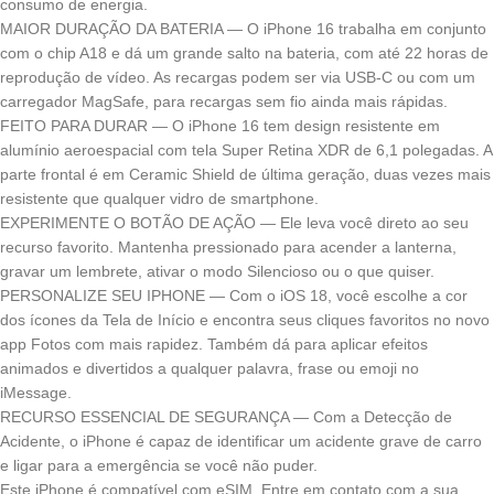
consumo de energia.
MAIOR DURAÇÃO DA BATERIA — O iPhone 16 trabalha em conjunto
com o chip A18 e dá um grande salto na bateria, com até 22 horas de
reprodução de vídeo. As recargas podem ser via USB-C ou com um
carregador MagSafe, para recargas sem fio ainda mais rápidas.
FEITO PARA DURAR — O iPhone 16 tem design resistente em
alumínio aeroespacial com tela Super Retina XDR de 6,1 polegadas. A
parte frontal é em Ceramic Shield de última geração, duas vezes mais
resistente que qualquer vidro de smartphone.
EXPERIMENTE O BOTÃO DE AÇÃO — Ele leva você direto ao seu
recurso favorito. Mantenha pressionado para acender a lanterna,
gravar um lembrete, ativar o modo Silencioso ou o que quiser.
PERSONALIZE SEU IPHONE — Com o iOS 18, você escolhe a cor
dos ícones da Tela de Início e encontra seus cliques favoritos no novo
app Fotos com mais rapidez. Também dá para aplicar efeitos
animados e divertidos a qualquer palavra, frase ou emoji no
iMessage.
RECURSO ESSENCIAL DE SEGURANÇA — Com a Detecção de
Acidente, o iPhone é capaz de identificar um acidente grave de carro
e ligar para a emergência se você não puder.
Este iPhone é compatível com eSIM. Entre em contato com a sua