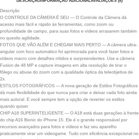
DESCRIÇÃO
INFORMAÇÃO ADICIONAL
AVALIAÇÕES (8)
Descrição
O CONTROLE DA CÂMERA É SEU — O Controle da Câmera dá
acesso mais fácil e rápido às ferramentas, como zoom ou
profundidade de campo, para suas fotos e vídeos arrasarem também
no quesito agilidade.
FOTOS QUE VÃO ALÉM E CHEGAM MAIS PERTO — A câmera ultra-
angular com foco automático foi aprimorada para você fazer fotos e
vídeos macro com detalhes nítidos e surpreendentes. Use a câmera
Fusion de 48 MP e capture imagens em alta resolução de tirar o
fôlego ou abuse do zoom com a qualidade óptica da teleobjetiva de
2x.
ESTILOS FOTOGRÁFICOS — A nova geração de Estilos Fotográficos
dá mais flexibilidade do que nunca para criar e deixar cada foto ainda
mais autoral. E você sempre tem a opção de reverter os estilos
quando quiser.
CHIP A18 SUPERINTELIGENTE — O A18 está duas gerações à frente
do chip A16 Bionic do iPhone 15. Ele é o grande responsável por
recursos avançados para fotos e vídeos e faz seu aparelho
praticamente virar um videogame. Tudo com eficiência excepcional no