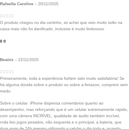
Rafaella Caroline
–
20/11/2025
O produto chegou no dia certinho, só achei que veio muito solto na
caixa mais não foi danificado, inclusive é muito lindooooo
0
0
Beatriz
–
22/11/2025
Primeiramente, toda a experiência foi/tem sido muito satisfatória! Se
há alguma dúvida sobre o produto ou sobre a Amazon, comprem sem
medo.
Sobre o celular: iPhone dispensa comentários quanto ao
desempenho, mas reforçando que é um celular extremamente rápido,
com uma câmera INCRÍVEL, qualidade de áudio também incrível,
roda liso jogos pesados, não esquenta e o principal, a bateria, que
dura mais de 24h mesmo utilizando o celular o dia todo e, quando