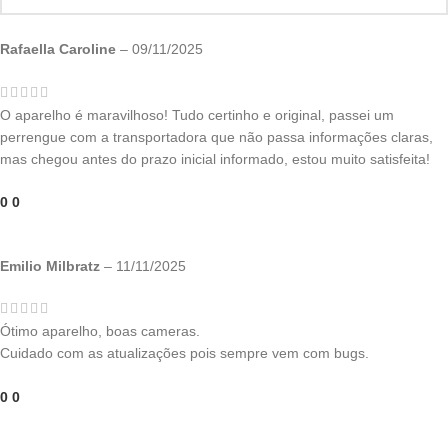
Rafaella Caroline
–
09/11/2025
O aparelho é maravilhoso! Tudo certinho e original, passei um
perrengue com a transportadora que não passa informações claras,
mas chegou antes do prazo inicial informado, estou muito satisfeita!
0
0
Emilio Milbratz
–
11/11/2025
Ótimo aparelho, boas cameras.
Cuidado com as atualizações pois sempre vem com bugs.
0
0