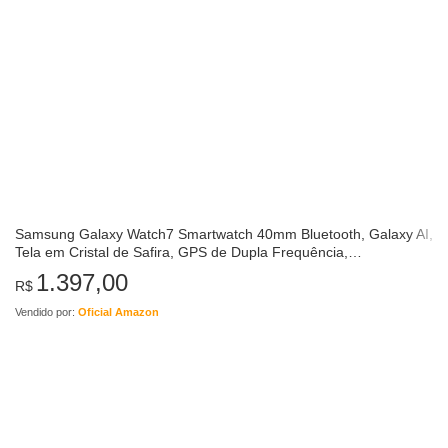
Samsung Galaxy Watch7 Smartwatch 40mm Bluetooth, Galaxy AI,
Tela em Cristal de Safira, GPS de Dupla Frequência,
Monitoramento avançado de saúde, sono e de coração,
1.397,00
R$
Processador…
Vendido por:
Oficial Amazon