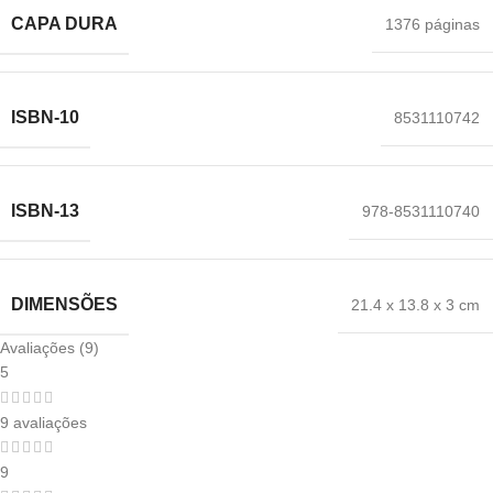
CAPA DURA
1376 páginas
ISBN-10
8531110742
ISBN-13
978-8531110740
DIMENSÕES
21.4 x 13.8 x 3 cm
Avaliações (9)
5
9 avaliações
9