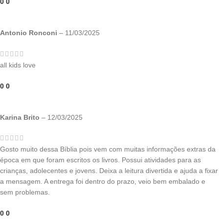
0
0
Antonio Ronconi
–
11/03/2025
all kids love
0
0
Karina Brito
–
12/03/2025
Gosto muito dessa Bíblia pois vem com muitas informações extras da
época em que foram escritos os livros. Possui atividades para as
crianças, adolecentes e jovens. Deixa a leitura divertida e ajuda a fixar
a mensagem. A entrega foi dentro do prazo, veio bem embalado e
sem problemas.
0
0