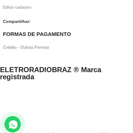
Editar cadastro
Compartilhar:
FORMAS DE PAGAMENTO
Crédito - Outras Formas
ELETRORADIOBRAZ ® Marca
registrada
Direitos Reservados © 1999-2024 eletroradiobraz.com.br domínio
registrado desde 04/2013
CNPJ n.º 33.527.812/0001-49 /EUCLIDES COSTA NETO.
Av. Francisco Matarazzo, nº 891, Água Branca, São Paulo/SP – Brasil
– CEP 05001-000 .