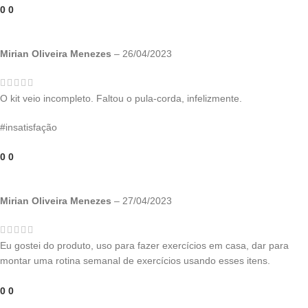
0
0
Mirian Oliveira Menezes
–
26/04/2023
O kit veio incompleto. Faltou o pula-corda, infelizmente.
#insatisfação
0
0
Mirian Oliveira Menezes
–
27/04/2023
Eu gostei do produto, uso para fazer exercícios em casa, dar para
montar uma rotina semanal de exercícios usando esses itens.
0
0