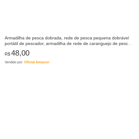
Armadilha de pesca dobrada, rede de pesca pequena dobrável
portátil de pescador, armadilha de rede de caranguejo de pesca
automática de 8 furos com…
48,00
R$
Vendido por:
Oficial Amazon