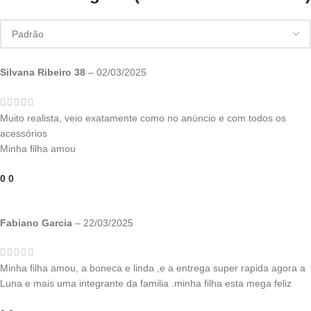
Silvana Ribeiro 38
–
02/03/2025
Muito realista, veio exatamente como no anúncio e com todos os
acessórios
Minha filha amou
0
0
Fabiano Garcia
–
22/03/2025
Minha filha amou, a boneca e linda ,e a entrega super rapida agora a
Luna e mais uma integrante da familia .minha filha esta mega feliz