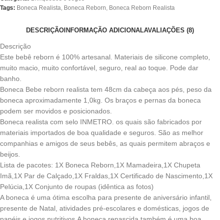
Tags:
Boneca Realista
,
Boneca Reborn
,
Boneca Reborn Realista
DESCRIÇÃO
INFORMAÇÃO ADICIONAL
AVALIAÇÕES (8)
Descrição
Este bebê reborn é 100% artesanal. Materiais de silicone completo,
muito macio, muito confortável, seguro, real ao toque. Pode dar
banho.
Boneca Bebe reborn realista tem 48cm da cabeça aos pés, peso da
boneca aproximadamente 1,0kg. Os braços e pernas da boneca
podem ser movidos e posicionados.
Boneca realista com selo INMETRO. os quais são fabricados por
materiais importados de boa qualidade e seguros. São as melhor
companhias e amigos de seus bebês, as quais permitem abraços e
beijos.
Lista de pacotes: 1X Boneca Reborn,1X Mamadeira,1X Chupeta
Imã,1X Par de Calçado,1X Fraldas,1X Certificado de Nascimento,1X
Pelúcia,1X Conjunto de roupas (idêntica as fotos)
A boneca é uma ótima escolha para presente de aniversário infantil,
presente de Natal, atividades pré-escolares e domésticas, jogos de
papéis e jogos nutritivos.A boneca renascida também é uma boa