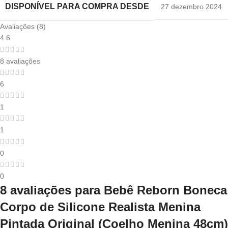
DISPONÍVEL PARA COMPRA DESDE
27 dezembro 2024
Avaliações (8)
4.6
8 avaliações
6
1
1
0
0
8 avaliações para
Bebê Reborn Boneca
Corpo de Silicone Realista Menina
Pintada Original (Coelho Menina 48cm)