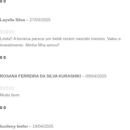
0
0
Layslla Silva
–
27/03/2025
Linda!! A boneca parece um bebê recém nascido mesmo. Valeu o
investimento. Minha filha amou!!
0
0
ROSANA FERREIRA DA SILVA KURASHIKI
–
09/04/2025
Muito bom
0
0
lucileny kiefer
–
19/04/2025