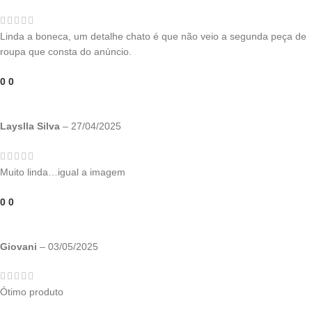
Linda a boneca, um detalhe chato é que não veio a segunda peça de
roupa que consta do anúncio.
0
0
Layslla Silva
–
27/04/2025
Muito linda…igual a imagem
0
0
Giovani
–
03/05/2025
Ótimo produto